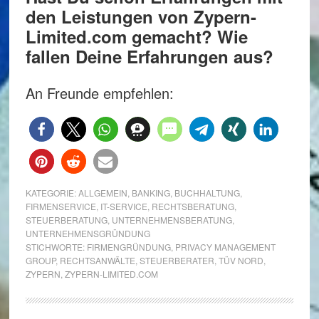
den Leistungen von Zypern-
Limited.com gemacht? Wie
fallen Deine Erfahrungen aus?
An Freunde empfehlen:
KATEGORIE:
ALLGEMEIN
,
BANKING
,
BUCHHALTUNG
,
FIRMENSERVICE
,
IT-SERVICE
,
RECHTSBERATUNG
,
STEUERBERATUNG
,
UNTERNEHMENSBERATUNG
,
UNTERNEHMENSGRÜNDUNG
STICHWORTE:
FIRMENGRÜNDUNG
,
PRIVACY MANAGEMENT
GROUP
,
RECHTSANWÄLTE
,
STEUERBERATER
,
TÜV NORD
,
ZYPERN
,
ZYPERN-LIMITED.COM