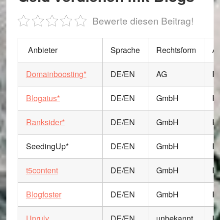
Bewerte diesen Beitrag!
Anbieter
Sprache
Rechtsform
A
Domainboosting*
DE/EN
AG
P
Blogatus*
DE/EN
GmbH
P
Ranksider*
DE/EN
GmbH
P
SeedingUp*
DE/EN
GmbH
P
t5content
DE/EN
GmbH
P
Blogfoster
DE/EN
GmbH
P
Unruly
DE/EN
unbekannt
P