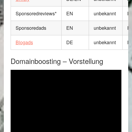
Sponsoredreviews*
EN
unbekannt
P
Sponsoredads
EN
unbekannt
P
Blogads
DE
unbekannt
P
Domainboosting – Vorstellung