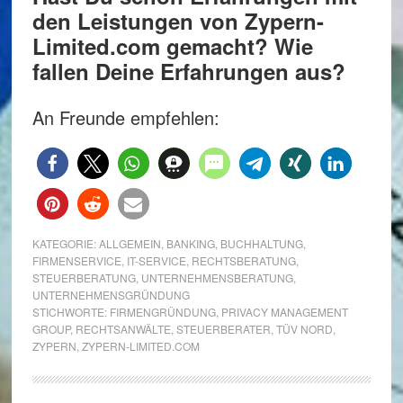
den Leistungen von Zypern-
Limited.com gemacht? Wie
fallen Deine Erfahrungen aus?
An Freunde empfehlen:
KATEGORIE:
ALLGEMEIN
,
BANKING
,
BUCHHALTUNG
,
FIRMENSERVICE
,
IT-SERVICE
,
RECHTSBERATUNG
,
STEUERBERATUNG
,
UNTERNEHMENSBERATUNG
,
UNTERNEHMENSGRÜNDUNG
STICHWORTE:
FIRMENGRÜNDUNG
,
PRIVACY MANAGEMENT
GROUP
,
RECHTSANWÄLTE
,
STEUERBERATER
,
TÜV NORD
,
ZYPERN
,
ZYPERN-LIMITED.COM