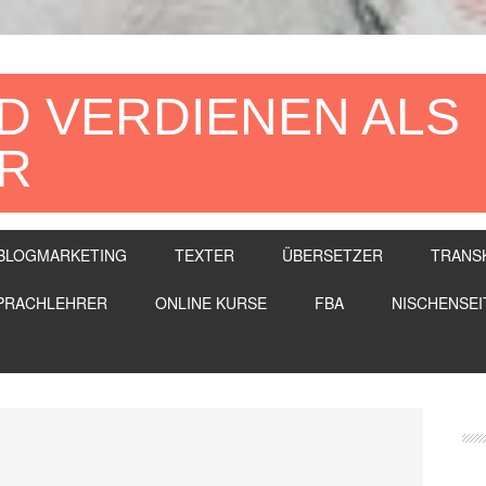
D VERDIENEN ALS
R
BLOGMARKETING
TEXTER
ÜBERSETZER
TRANS
PRACHLEHRER
ONLINE KURSE
FBA
NISCHENSEI
Se