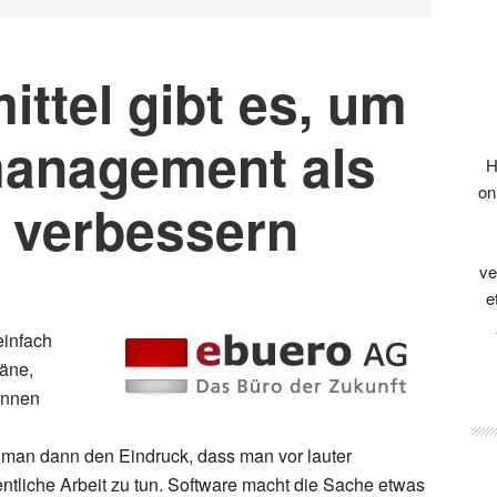
ittel gibt es, um
management als
H
on
u verbessern
ve
e
einfach
läne,
innen
t man dann den Eindruck, dass man vor lauter
tliche Arbeit zu tun. Software macht die Sache etwas