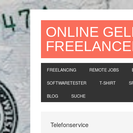
Zur
Zum
Zur
Hauptnavigation
Inhalt
Seitenspalte
springen
springen
springen
ONLINE GEL
FREELANCE
FREELANCING
REMOTE JOBS
SOFTWARETESTER
T-SHIRT
S
BLOG
SUCHE
Telefonservice