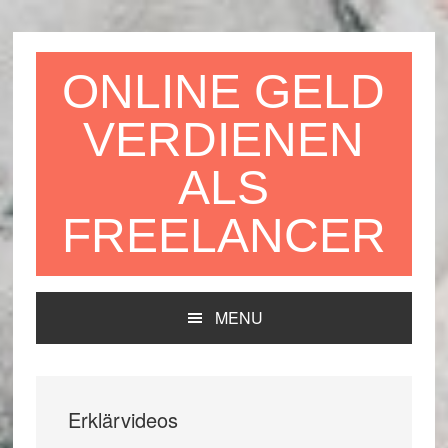
Zur
Zum
Zur
Hauptnavigation
Inhalt
Seitenspalte
springen
springen
springen
ONLINE GELD
VERDIENEN
ALS
FREELANCER
MENU
Erklärvideos