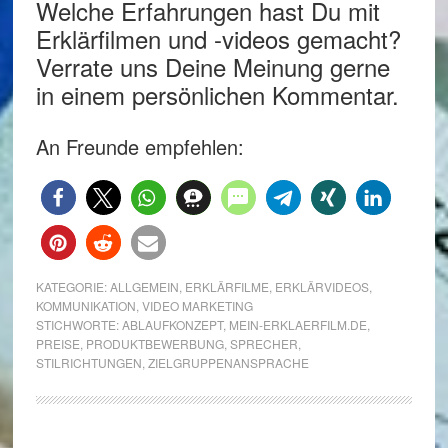
Welche Erfahrungen hast Du mit
Erklärfilmen und -videos gemacht?
Verrate uns Deine Meinung gerne
in einem persönlichen Kommentar.
An Freunde empfehlen:
KATEGORIE:
ALLGEMEIN
,
ERKLÄRFILME
,
ERKLÄRVIDEOS
,
KOMMUNIKATION
,
VIDEO MARKETING
STICHWORTE:
ABLAUFKONZEPT
,
MEIN-ERKLAERFILM.DE
,
PREISE
,
PRODUKTBEWERBUNG
,
SPRECHER
,
STILRICHTUNGEN
,
ZIELGRUPPENANSPRACHE