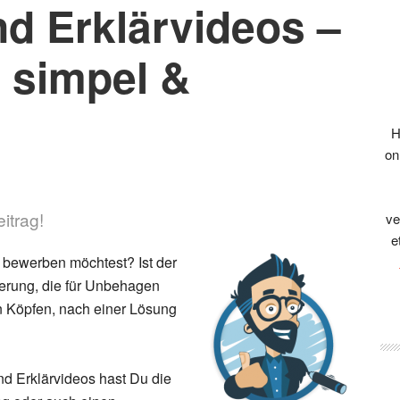
nd Erklärvideos –
, simpel &
H
on
itrag!
ve
e
 bewerben möchtest? Ist der
erung, die für Unbehagen
en Köpfen, nach einer Lösung
und Erklärvideos hast Du die