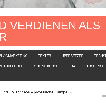
D VERDIENEN ALS
R
BLOGMARKETING
TEXTER
ÜBERSETZER
TRANS
PRACHLEHRER
ONLINE KURSE
FBA
NISCHENSEI
Se
 und Erklärvideos – professionell, simpel &