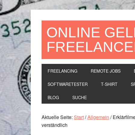
Zur
Zum
Zur
Hauptnavigation
Inhalt
Seitenspalte
springen
springen
springen
ONLINE GEL
FREELANCE
FREELANCING
REMOTE JOBS
SOFTWARETESTER
T-SHIRT
S
BLOG
SUCHE
Aktuelle Seite:
Start
/
Allgemein
/
Erklärfilme
verständlich