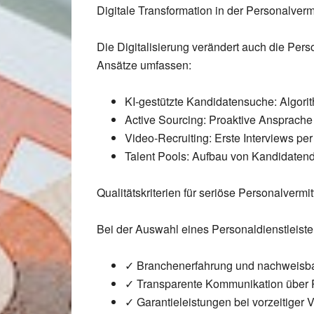
Digitale Transformation in der Personalverm
Die
Digitalisierung
verändert auch die Pers
Ansätze umfassen:
KI-gestützte Kandidatensuche:
Algorit
Active Sourcing:
Proaktive Ansprache 
Video-Recruiting:
Erste Interviews per
Talent Pools:
Aufbau von Kandidatend
Qualitätskriterien für seriöse Personalvermit
Bei der Auswahl eines
Personaldienstleiste
✓
Branchenerfahrung
und nachweisba
✓
Transparente Kommunikation
über 
✓
Garantieleistungen
bei vorzeitiger 