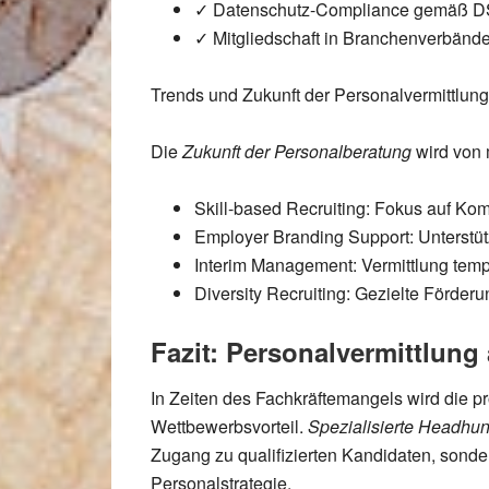
✓
Datenschutz-Compliance
gemäß D
✓
Mitgliedschaft
in Branchenverbände
Trends und Zukunft der Personalvermittlung
Die
Zukunft der Personalberatung
wird von 
Skill-based Recruiting:
Fokus auf Komp
Employer Branding Support:
Unterstüt
Interim Management:
Vermittlung temp
Diversity Recruiting:
Gezielte Förderun
Fazit: Personalvermittlung 
In Zeiten des
Fachkräftemangels
wird die p
Wettbewerbsvorteil.
Spezialisierte Headhun
Zugang zu qualifizierten Kandidaten, sonde
Personalstrategie.