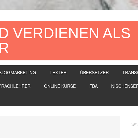
D VERDIENEN ALS
R
BLOGMARKETING
TEXTER
ÜBERSETZER
TRANS
PRACHLEHRER
ONLINE KURSE
FBA
NISCHENSEI
Se