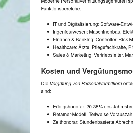
Moderne
Personalvermittlungsagenturen
sp
Funktionsbereiche:
IT und Digitalisierung:
Software-Entwick
Ingenieurwesen:
Maschinenbau, Elekt
Finance & Banking:
Controller, Risk 
Healthcare:
Ärzte, Pflegefachkräfte, 
Sales & Marketing:
Vertriebsleiter, M
Kosten und Vergütungsmo
Die
Vergütung von Personalvermittlern
erfol
sind:
Erfolgshonorar:
20-35% des Jahresbrutt
Retainer-Modell:
Teilweise Vorauszah
Zeithonorar:
Stundenbasierte Abrechn