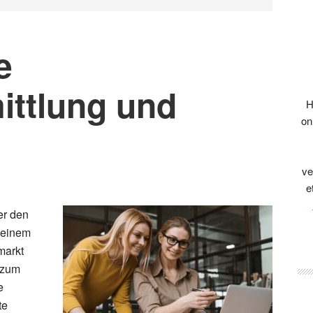
e
ittlung und
H
on
ve
e
er den
 einem
markt
zum
e
te