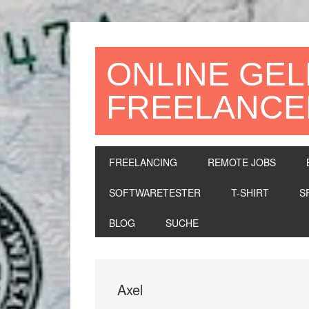
Zur
Zum
Zur
Hauptnavigation
Inhalt
Seitenspalte
springen
springen
springen
ONLINE GEL
FREELANCE
FREELANCING
REMOTE JOBS
SOFTWARETESTER
T-SHIRT
S
BLOG
SUCHE
Axel