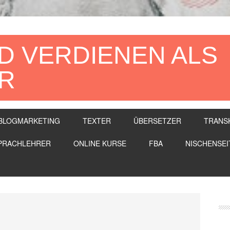
D VERDIENEN ALS
R
BLOGMARKETING
TEXTER
ÜBERSETZER
TRANS
PRACHLEHRER
ONLINE KURSE
FBA
NISCHENSEI
Se