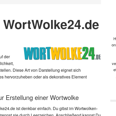
n WortWolke24.de
H
on
uf der
ichkeit,
ve
e
ellen. Diese Art von Darstellung eignet sich
es hervorzuheben oder als dekoratives Element
zur Erstellung einer Wortwolke
ke24.de ist denkbar einfach. Du gibst im Wortwolken-
trennst sie durch Leerzeichen. Anschließend kannst Du