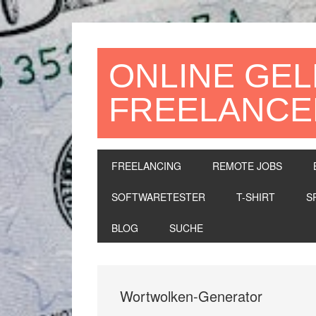
Zur
Zum
Zur
Hauptnavigation
Inhalt
Seitenspalte
springen
springen
springen
ONLINE GEL
FREELANCE
FREELANCING
REMOTE JOBS
SOFTWARETESTER
T-SHIRT
S
BLOG
SUCHE
Wortwolken-Generator