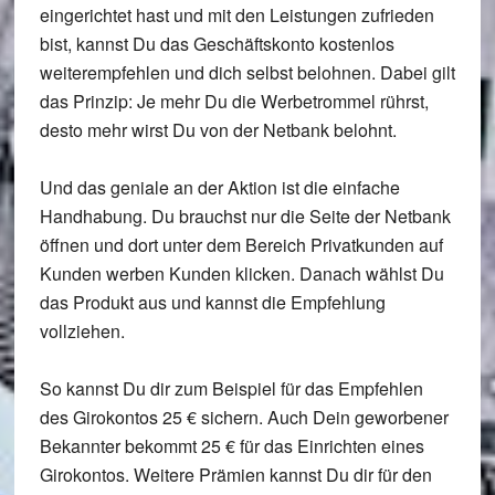
eingerichtet hast und mit den Leistungen zufrieden
bist, kannst Du das
Geschäftskonto kostenlos
weiterempfehlen und dich
selbst belohnen
. Dabei gilt
das Prinzip:
Je mehr
Du die Werbetrommel rührst,
desto mehr wirst Du
von der Netbank belohnt
.
Und das geniale an der Aktion ist die
einfache
Handhabung
. Du brauchst nur die Seite der Netbank
öffnen und dort unter dem Bereich Privatkunden auf
Kunden werben Kunden klicken. Danach
wählst Du
das Produkt aus
und kannst die Empfehlung
vollziehen.
So kannst Du dir zum Beispiel für das
Empfehlen
des Girokontos 25 € sichern
. Auch Dein geworbener
Bekannter bekommt 25 €
für das Einrichten eines
Girokontos.
Weitere Prämien
kannst Du dir für den