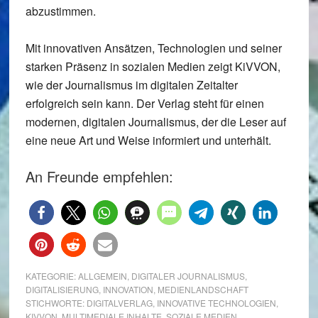
abzustimmen.
Mit innovativen Ansätzen, Technologien und seiner
starken Präsenz in sozialen Medien zeigt KiVVON,
wie der Journalismus im digitalen Zeitalter
erfolgreich sein kann. Der Verlag steht für einen
modernen, digitalen Journalismus, der die Leser auf
eine neue Art und Weise informiert und unterhält.
An Freunde empfehlen:
KATEGORIE:
ALLGEMEIN
,
DIGITALER JOURNALISMUS
,
DIGITALISIERUNG
,
INNOVATION
,
MEDIENLANDSCHAFT
STICHWORTE:
DIGITALVERLAG
,
INNOVATIVE TECHNOLOGIEN
,
KIVVON
,
MULTIMEDIALE INHALTE
,
SOZIALE MEDIEN