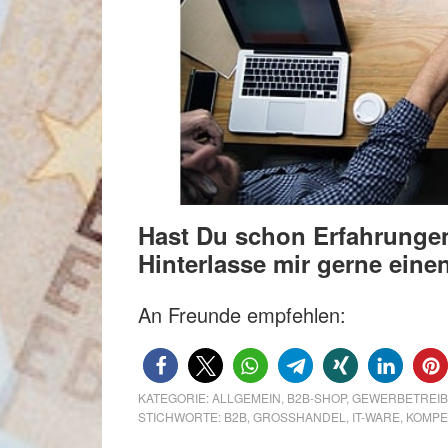
Hast Du schon Erfahrungen
Hinterlasse mir gerne ein
An Freunde empfehlen:
KATEGORIE:
ALLGEMEIN
,
B2B-SHOP
,
GEWERBETREI
STICHWORTE:
B2B
,
GROSSHANDEL
,
IT-WARE
,
KOMPE