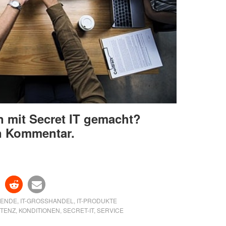
 mit Secret IT gemacht?
en Kommentar.
BENDE
,
IT-GROSSHANDEL
,
IT-PRODUKTE
TENZ
,
KONDITIONEN
,
SECRET-IT
,
SERVICE