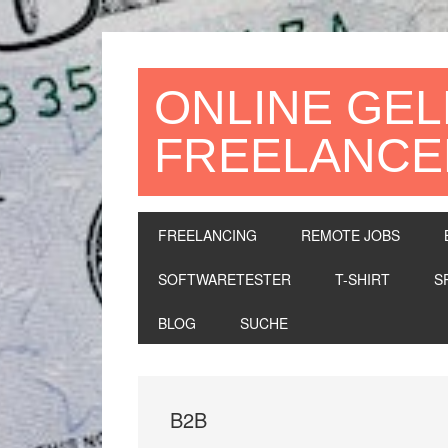
Zur
Zum
Zur
Hauptnavigation
Inhalt
Seitenspalte
springen
springen
springen
ONLINE GEL
FREELANCE
FREELANCING
REMOTE JOBS
SOFTWARETESTER
T-SHIRT
S
BLOG
SUCHE
B2B