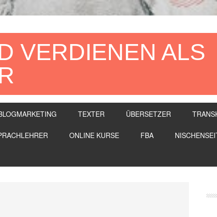
D VERDIENEN ALS
R
BLOGMARKETING
TEXTER
ÜBERSETZER
TRANS
PRACHLEHRER
ONLINE KURSE
FBA
NISCHENSEI
Se