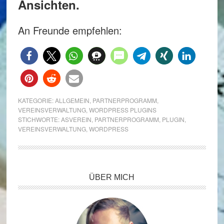
Ansichten.
An Freunde empfehlen:
KATEGORIE:
ALLGEMEIN
,
PARTNERPROGRAMM
,
VEREINSVERWALTUNG
,
WORDPRESS PLUGINS
STICHWORTE:
ASVEREIN
,
PARTNERPROGRAMM
,
PLUGIN
,
VEREINSVERWALTUNG
,
WORDPRESS
Seitenspalte
ÜBER MICH