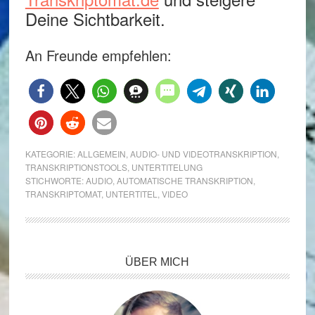
Deine Sichtbarkeit.
An Freunde empfehlen:
KATEGORIE:
ALLGEMEIN
,
AUDIO- UND VIDEOTRANSKRIPTION
,
TRANSKRIPTIONSTOOLS
,
UNTERTITELUNG
STICHWORTE:
AUDIO
,
AUTOMATISCHE TRANSKRIPTION
,
TRANSKRIPTOMAT
,
UNTERTITEL
,
VIDEO
Seitenspalte
ÜBER MICH