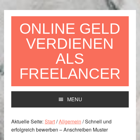
Zur
Zum
Zur
Hauptnavigation
Inhalt
Seitenspalte
springen
springen
springen
ONLINE GELD
VERDIENEN
ALS
FREELANCER
MENU
Aktuelle Seite:
Start
/
Allgemein
/
Schnell und
erfolgreich bewerben – Anschreiben Muster