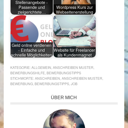
Stellenangebote -
Passende und
Wordpress Kurs zur
zielgerichtete…
Webseitenerstellung
Geld online verdienen
- Einfache und
Website für Freelancer
schnelle Möglichkeiten
als Kundenmagnet
KATEGORIE:
ALLGEMEIN
,
ANSCHREIBEN MUSTER
,
BEWERBUNGSHILFE
,
BEWERBUNGSTIPPS
STICHWORTE:
ANSCHREIBEN
,
ANSCHREIBEN MUSTER
,
BEWERBUNG
,
BEWERBUNGSTIPPS
,
JOB
Seitenspalte
ÜBER MICH