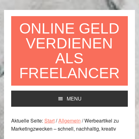
Zur
Zum
Zur
Hauptnavigation
Inhalt
Seitenspalte
springen
springen
springen
ONLINE GELD
VERDIENEN
ALS
FREELANCER
MENU
Aktuelle Seite:
Start
/
Allgemein
/
Werbeartikel zu
Marketingzwecken – schnell, nachhaltig, kreativ