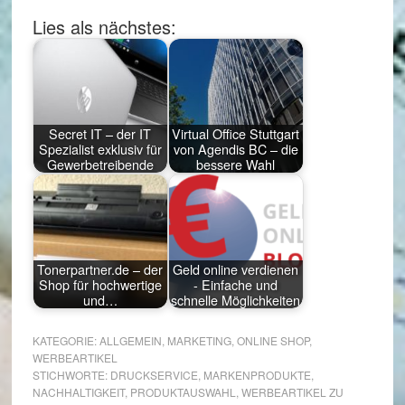
Lies als nächstes:
Secret IT – der IT
Virtual Office Stuttgart
Spezialist exklusiv für
von Agendis BC – die
Gewerbetreibende
bessere Wahl
Tonerpartner.de – der
Geld online verdienen
Shop für hochwertige
- Einfache und
und…
schnelle Möglichkeiten
KATEGORIE:
ALLGEMEIN
,
MARKETING
,
ONLINE SHOP
,
WERBEARTIKEL
STICHWORTE:
DRUCKSERVICE
,
MARKENPRODUKTE
,
NACHHALTIGKEIT
,
PRODUKTAUSWAHL
,
WERBEARTIKEL ZU