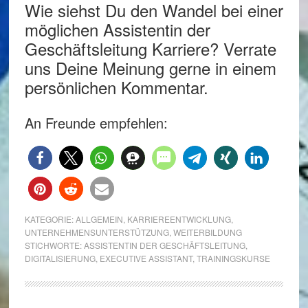
Wie siehst Du den Wandel bei einer
möglichen Assistentin der
Geschäftsleitung Karriere? Verrate
uns Deine Meinung gerne in einem
persönlichen Kommentar.
An Freunde empfehlen:
KATEGORIE:
ALLGEMEIN
,
KARRIEREENTWICKLUNG
,
UNTERNEHMENSUNTERSTÜTZUNG
,
WEITERBILDUNG
STICHWORTE:
ASSISTENTIN DER GESCHÄFTSLEITUNG
,
DIGITALISIERUNG
,
EXECUTIVE ASSISTANT
,
TRAININGSKURSE