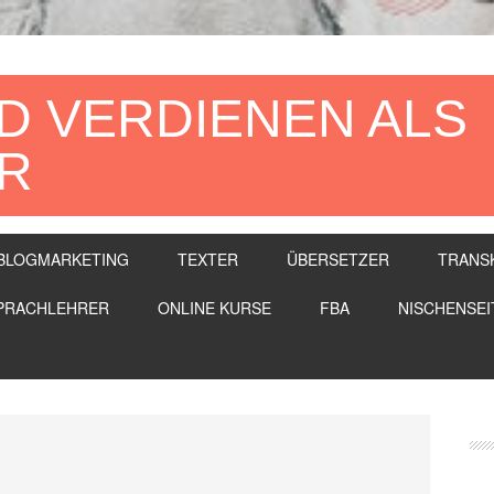
D VERDIENEN ALS
R
BLOGMARKETING
TEXTER
ÜBERSETZER
TRANS
PRACHLEHRER
ONLINE KURSE
FBA
NISCHENSEI
Se