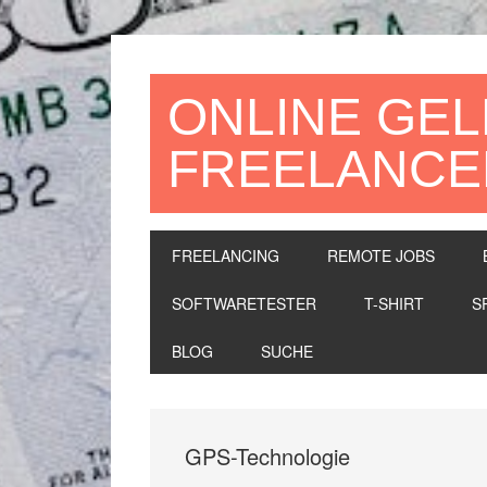
Zur
Zum
Zur
Hauptnavigation
Inhalt
Seitenspalte
springen
springen
springen
ONLINE GEL
FREELANCE
FREELANCING
REMOTE JOBS
SOFTWARETESTER
T-SHIRT
S
BLOG
SUCHE
GPS-Technologie